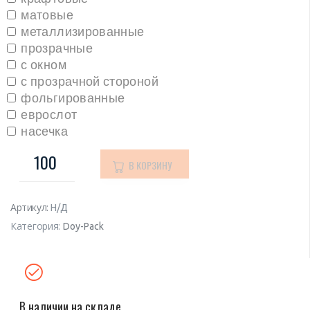
матовые
металлизированные
прозрачные
с окном
с прозрачной стороной
фольгированные
еврослот
насечка
В КОРЗИНУ
Артикул:
Н/Д
Категория:
Doy-Pack
В наличии на складе